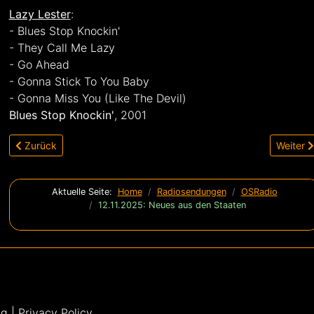
Lazy Lester
:
- Blues Stop Knockin'
- They Call Me Lazy
- Go Ahead
- Gonna Stick To You Baby
- Gonna Miss You (Like The Devil)
Blues Stop Knockin'
, 2001
Vorheriger Beitrag: 26.11. 2025: Austin, Tx Plays Jimmy Reed
Nächste
Zurück
Weiter
Aktuelle Seite:
Home
Radiosendungen
OSRadio
12.11.2025: Neues aus den Staaten
 | Privacy Policy